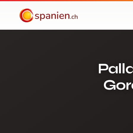
spanien.ch
Pall
Gor