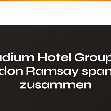
adium Hotel Grou
don Ramsay spa
zusammen