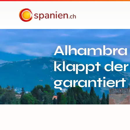
spanien.ch
Alhambra 
klappt de
garantiert