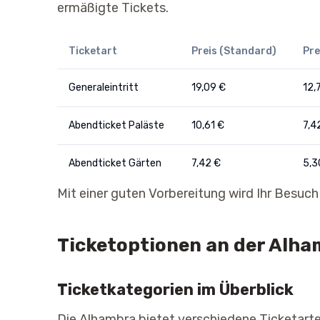
ermäßigte Tickets.
Ticketart
Preis (Standard)
Pre
Generaleintritt
19,09 €
12,
Abendticket Paläste
10,61 €
7,4
Abendticket Gärten
7,42 €
5,3
Mit einer guten Vorbereitung wird Ihr Besuch 
Ticketoptionen an der Alh
Ticketkategorien im Überblick
Die Alhambra bietet verschiedene Ticketart