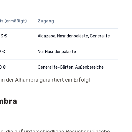
is (ermäßigt)
Zugang
73 €
Alcazaba, Nasridenpaläste, Generalife
2 €
Nur Nasridenpaläste
0 €
Generalife-Gärten, Außenbereiche
in der Alhambra garantiert ein Erfolg!
ambra
en, die auf unterschiedliche Besucherwünsche