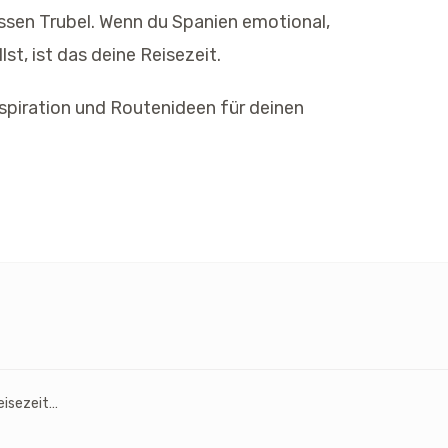
sen Trubel. Wenn du Spanien emotional,
st, ist das deine Reisezeit.
Inspiration und Routenideen für deinen
Andalusien im Frühling 2026: Beste Reisezeit für Sonne, Kultur & Genuss