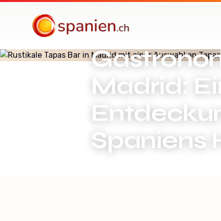
spanien.ch
Gastronom
Madrid: Ei
Entdeckun
Spaniens 