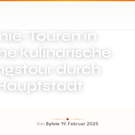
ie-Touren in
ne kulinarische
gstour durch
Hauptstadt
·
Von
Sylvio
19. Februar 2025