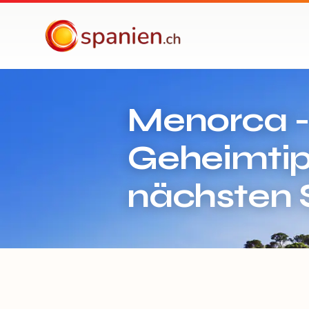
spanien.ch
Menorca -
Geheimtip
nächsten 