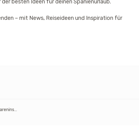
der besten Ideen für deinen Spanienurlaub.
enden – mit News, Reiseideen und Inspiration für
Menorca 2026: Warum die ruhige Baleareninsel perfekt für entspannte Ferien ist