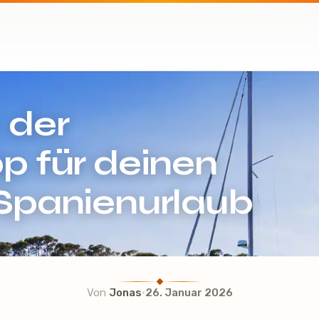
 der
p für deinen
Spanienurlaub
·
Von
Jonas
26. Januar 2026